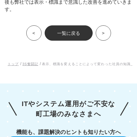
後も弊社では表示・標識まで意識した改善を進めていきま
す。
<
一覧に戻る
>
/
/
トップ
3S奮闘記
表示、標識を変えることによって変わった社員の知識_No
ITやシステム運用がご不安な
町工場のみなさまへ
機能も、課題解決のヒントも知りたい方へ